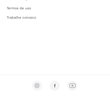
Termos de uso
Trabalhe conosco
 Nova Conceição, São Paulo - SP, 04538-000