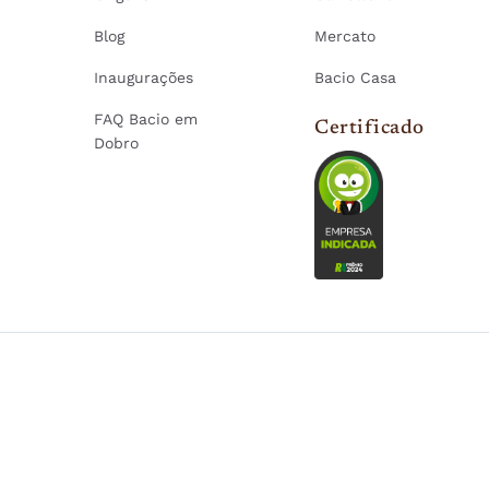
Blog
Mercato
Inaugurações
Bacio Casa
FAQ Bacio em
Certificado
Dobro
A | CNPJ: 11.950.487/0045-00 | R. Prof Atílio Innocenti, 91 - Vila